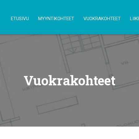
ETUSIVU
MYYNTIKOHTEET
VUOKRAKOHTEET
LIIK
Vuokrakohteet