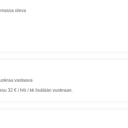
oimassa oleva
uokraa vastaava
su 32 € / hlö / kk lisätään vuokraan.