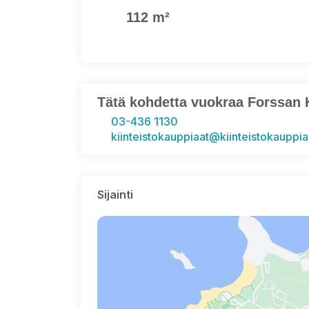
112 m²
Tätä kohdetta vuokraa Forssan 
03-436 1130
kiinteistokauppiaat@kiinteistokauppi
Sijainti