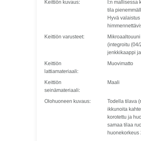
Keittiön kuvaus
:
I:n mallisessa 
tila pienemmäl
Hyvä valaistus 
himmennettävi
Keittiön varusteet
:
Mikroaaltouuni 
(integroitu (04/
jenkkikaappi ja 
Keittiön
Muovimatto
lattiamateriaali
:
Keittiön
Maali
seinämateriaali
:
Olohuoneen kuvaus
:
Todella tilava 
ikkunoita kaht
korotettu ja h
samaa tilaa ruo
huonekorkeus 