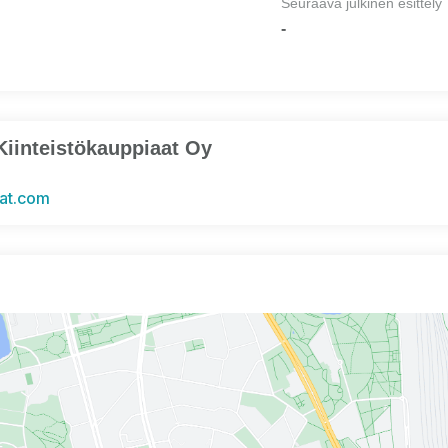
Seuraava julkinen esittely
-
Kiinteistökauppiaat Oy
aat.com