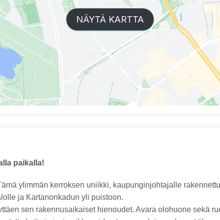
NÄYTÄ KARTTA
lla paikalla!
 Tämä ylimmän kerroksen uniikki, kaupunginjohtajalle rakennett
alolle ja Kartanonkadun yli puistoon.
ilyttäen sen rakennusaikaiset hienoudet. Avara olohuone sekä ru