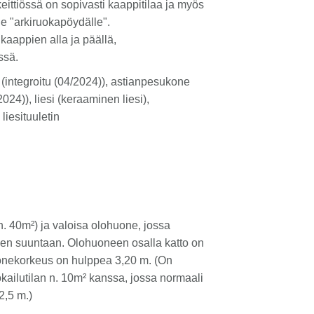
keittiössä on sopivasti kaappitilaa ja myös
le "arkiruokapöydälle".
kaappien alla ja päällä,
ssä.
(integroitu (04/2024)), astianpesukone
2024)), liesi (keraaminen liesi),
liesituuletin
(n. 40m²) ja valoisa olohuone, jossa
een suuntaan. Olohuoneen osalla katto on
uonekorkeus on hulppea 3,20 m. (On
kailutilan n. 10m² kanssa, jossa normaali
2,5 m.)