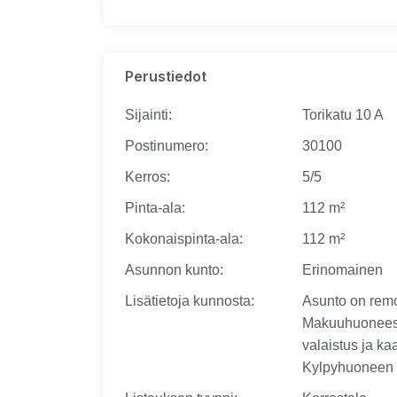
Perustiedot
Sijainti
:
Torikatu 10 A
Postinumero
:
30100
Kerros
:
5/5
Pinta-ala
:
112 m²
Kokonaispinta-ala
:
112 m²
Asunnon kunto
:
Erinomainen
Lisätietoja kunnosta
:
Asunto on remo
Makuuhuoneesee
valaistus ja ka
Kylpyhuoneen si