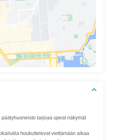
u päätyhuoneisto tarjoaa upeat näkymät
okailutila houkuttelevat viettämään aikaa