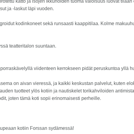
tettu katto ja isojen ikkunoiden tuoma valoisuus luovat tilaan e
t ja -laskut läpi vuoden.
ntegroidut kodinkoneet sekä runsaasti kaappitilaa. Kolme makuuhu
ssä teatteritalon suuntaan.
ki porraskävelyllä viidenteen kerrokseen pidät peruskuntoa yllä
sema on aivan vieressä, ja kaikki keskustan palvelut, kuten eloku
auden tuotteet ylös kotiin ja nautiskelet torikahviloiden antimista
dit, joten tämä koti sopii erinomaisesti perheille.
än upeaan kotiin Forssan sydämessä!