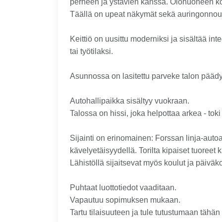
perheen ja ystävien kanssa. Olohuoneen koro
Täällä on upeat näkymät sekä auringonnousu
Keittiö on uusittu moderniksi ja sisältää i
tai työtilaksi.
Asunnossa on lasitettu parveke talon päädy
Autohallipaikka sisältyy vuokraan.
Talossa on hissi, joka helpottaa arkea - to
Sijainti on erinomainen: Forssan linja-autoa
kävelyetäisyydellä. Torilta kipaiset tuoreet k
Lähistöllä sijaitsevat myös koulut ja päiväko
Puhtaat luottotiedot vaaditaan.
Vapautuu sopimuksen mukaan.
Tartu tilaisuuteen ja tule tutustumaan täh