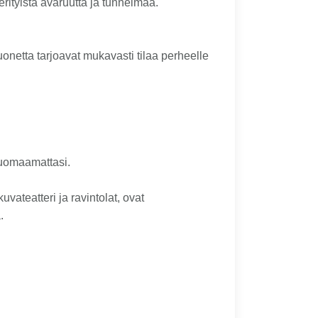
rityistä avaruutta ja tunnelmaa.
onetta tarjoavat mukavasti tilaa perheelle
 huomaamattasi.
vateatteri ja ravintolat, ovat
.