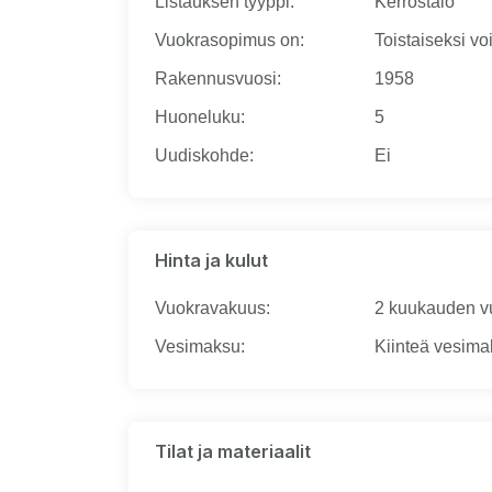
Listauksen tyyppi
:
Kerrostalo
Vuokrasopimus on
:
Toistaiseksi v
Rakennusvuosi
:
1958
Huoneluku
:
5
Uudiskohde
:
Ei
Hinta ja kulut
Vuokravakuus
:
2 kuukauden v
Vesimaksu
:
Kiinteä vesimak
Tilat ja materiaalit