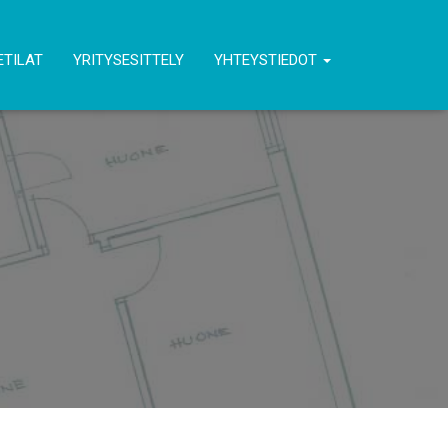
ETILAT
YRITYSESITTELY
YHTEYSTIEDOT