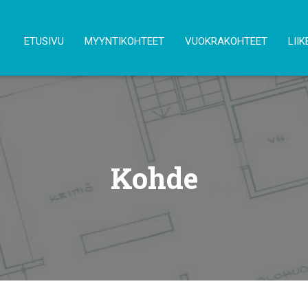
ETUSIVU
MYYNTIKOHTEET
VUOKRAKOHTEET
LIIK
Kohde