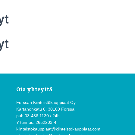
yt
yt
Ota yhteyttä
Forssan Kiinteistökauppiaat Oy
Kartanonkatu 6, 30100 Forssa
puh 03-436 1130 / 24h
Y-tunnus: 2652203-4
kiinteistokauppiaat@kiinteistokauppiaat.com