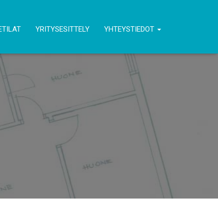
ETILAT
YRITYSESITTELY
YHTEYSTIEDOT